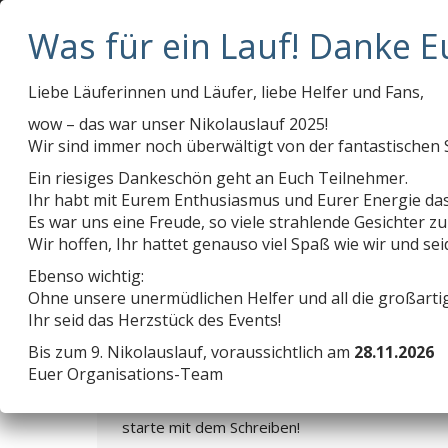
deschenlauer@t-online.de
0175 / 7 95 95 75
Kontakt
ANMELDUNG
ERGEBNISSE
ANMELDUNG
ERGEBNISSE
Liebe Läuferinnen und Läufer, liebe Helfer und Fans,
wow – das war unser Nikolauslauf 2025!
Wir sind immer noch überwältigt von der fantastischen 
Ein riesiges Dankeschön geht an Euch Teilnehmer.
Ihr habt mit Eurem Enthusiasmus und Eurer Energie da
Kategorie-Archive:
Allgemein
Es war uns eine Freude, so viele strahlende Gesichter zu
Wir hoffen, Ihr hattet genauso viel Spaß wie wir und se
Ebenso wichtig:
Ohne unsere unermüdlichen Helfer und all die großart
HALLO WELT! KOPIEREN
Ihr seid das Herzstück des Events!
Allgemein
Von
LoginNikolaus
22. September 2017
Bis zum 9. Nikolauslauf, voraussichtlich am
28.11.2026
Willkommen zur deutschen Version von
Euer Organisations-Team
WordPress. Dies ist der erste Beitrag. Du
kannst ihn bearbeiten oder löschen. Und dann
starte mit dem Schreiben!