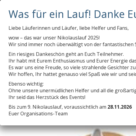
deschenlauer@t-online.de
0175 / 7 95 95 75
Kontakt
ANMELDUNG
ERGEBNISSE
ANMELDUNG
ERGEBNISSE
Liebe Läuferinnen und Läufer, liebe Helfer und Fans,
wow – das war unser Nikolauslauf 2025!
Wir sind immer noch überwältigt von der fantastischen 
Ein riesiges Dankeschön geht an Euch Teilnehmer.
Ihr habt mit Eurem Enthusiasmus und Eurer Energie da
Rethelyi
Es war uns eine Freude, so viele strahlende Gesichter zu
Wir hoffen, Ihr hattet genauso viel Spaß wie wir und se
Ebenso wichtig:
Ohne unsere unermüdlichen Helfer und all die großart
Ihr seid das Herzstück des Events!
Bis zum 9. Nikolauslauf, voraussichtlich am
28.11.2026
Euer Organisations-Team